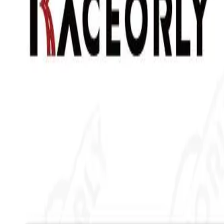
Для оптовиков
Для ритейлеров
Для автосервисов
Медиацентр
Медиацентр
FAQ
Контакты
Связаться с нами
Главная
Каталог
Система охлаждения
Водяной насос BMW N46 11517515778
I04009005
Система охлаждения
Водяной насос BMW N46 11517515778
Артикул:
I04009005
OEM-кросс-референс
11517511221
I04009005