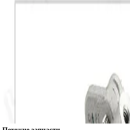
G04009005
11517515778
Двигатели
N42
N46
Купить
Запросить оптовую цену
Гарантия 24 мес
Отгрузка со склада в Москве
Описание
Характеристики
Водяной насос для двигателей N46, N42
Водяной насос Raceorly предназначен для автомобилей BMW с 
компонент системы охлаждения двигателя, который обеспечив
Водяной насос рассчитан на точную установку без дополнител
корпуса, точности посадочных поверхностей и стабильной раб
предъявляемым к оригинальным компонентам, что обеспечивает
проходит контроль качества перед выпуском, что позволяет п
Похожие запчасти