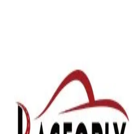
Официальный сайт компании Raceorly в России
+7 969 155-99-66
|
info@raceorlyparts.ru
|
Telegram
|
WhatsApp
Каталог
Головка блока цилиндров (ГБЦ) в сборе
Блок цилиндров в сбор
Raceorly
Производство
О компании
Качество и сертификаты
Глобальная с
Партнёрам
Для оптовиков
Для ритейлеров
Для автосервисов
Медиацентр
Медиацентр
FAQ
Контакты
Каталог
Головка блока цилиндров (ГБЦ) в сборе
Блок цилиндров в сбор
Raceorly
Производство
О компании
Качество и сертификаты
Глобальная с
Партнёрам