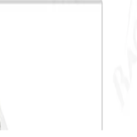
двигателями N46, N42. При подборе рекомендуется ориентирова
ает циркуляцию охлаждающей жидкости и стабильный тепловой 
ьной доработки при соблюдении каталога применяемости. При п
оте крыльчатки. Геометрия корпуса, рабочие поверхности и при
 корректную посадку, стабильную работу узла и расчетный рес
оддерживать стабильные характеристики продукции и соответств