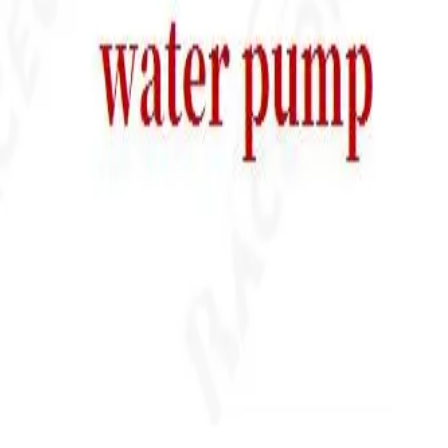
ться на OEM 11517511221 и каталог применяемости. Это
режим двигателя.
роизводстве особое внимание уделяется герметичности
соединительные размеры соответствуют требованиям,
урс в штатных режимах эксплуатации. Каждое изделие
ие заявленным техническим параметрам.